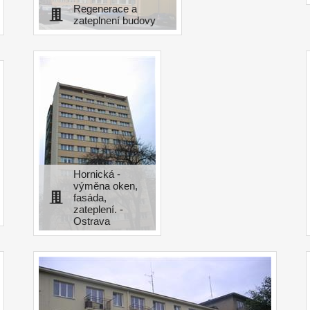
Regenerace a
zateplnení budovy
Hornická -
výměna oken,
fasáda,
zateplení. -
Ostrava