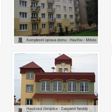
Komplexní oprava domu - Havířov - Město
Hasičská zbrojnice - Zateplení fasády -