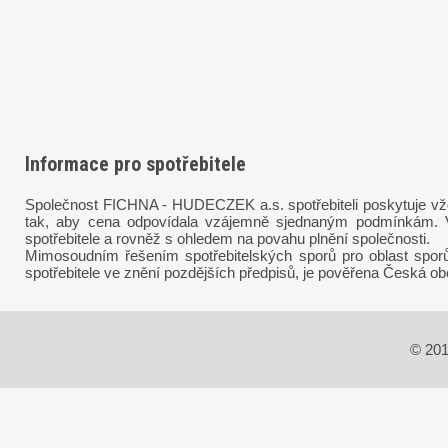
Informace pro spotřebitele
Společnost FICHNA - HUDECZEK a.s. spotřebiteli poskytuje vždy 
tak, aby cena odpovídala vzájemně sjednaným podmínkám. Vý
spotřebitele a rovněž s ohledem na povahu plnění společnosti.
Mimosoudním řešením spotřebitelských sporů pro oblast spor
spotřebitele ve znění pozdějších předpisů, je pověřena Česká ob
© 20