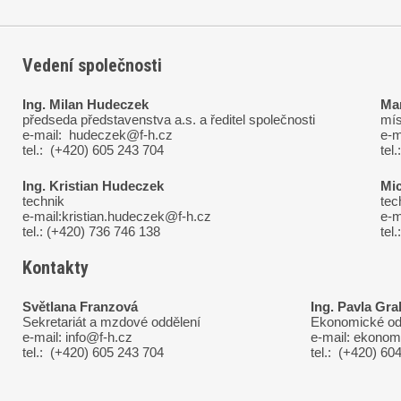
Vedení společnosti
Ing. Milan Hudeczek
Ma
předseda představenstva a.s. a ředitel společnosti
mís
e-mail: hudeczek@f-h.cz
e-m
tel.: (+420) 605 243 704
tel
Ing. Kristian Hudeczek
Mi
technik
tec
e-mail:kristian.hudeczek@f-h.cz
e-m
tel.: (+420) 736 746 138
tel
Kontakty
Světlana Franzová
Ing. Pavla Gr
Sekretariát a mzdové oddělení
Ekonomické od
e-mail: info@f-h.cz
e-mail: ekono
tel.: (+420) 605 243 704
tel.: (+420) 60