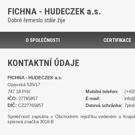
FICHNA - HUDECZEK a.s.
Dobré řemeslo stále žije
O SPOLEČNOSTI
CERTIFIKACE
KONTAKTNÍ ÚDAJE
FICHNA - HUDECZEK a.s.
Opavská 535/17
747 18 Píšť
Mobilní telefon:
(+42
IČO:
27765857
E-mail:
info@
DIČ:
CZ27765857
Datová schránka:
7pkd
Společnost zapsána v Obchodním rejstříku vedeném u Krajs
spisová značka 3018 B