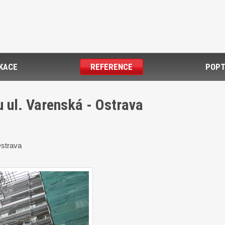
IKACE
REFERENCE
POPT
ul. Varenská - Ostrava
Ostrava